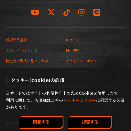
新規会員登録
ログイン
このサイトについて
利用規約
特定商取引法に基づく表示
プライバシーポリシー
お問い合わせ
よくある質問
クッキー(cookie)の許諾
当サイトに掲載されている内容（記事・画像・動画・音声データ等）はすべ
てにおいて無断で転載、加工などを行うことを禁じます。

当サイトではサイトの利便性向上のためCookieを使用します。
※許可されたコンテンツを除く
利用に関して、お客様は当社の
クッキーポリシー
に同意する必要
があります。
同意する
拒否する
© CHOGAKUSEI